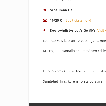
Schauman Hall
10/20 €
–
Buy tickets now!
Kuoroyhdistys Let´s Go 60´s
,
Visit
Let´s Go 60`s kuoron 10-vuotis juhlakons
Kuoro juhlii samalla ensimmäisen cd-l
Let´s Go 60´s körens 10-års jubileumsko
Samtidigt firas körens första cd-skiva.