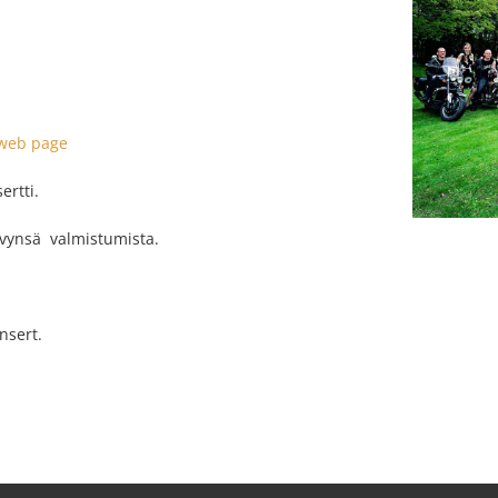
 web page
ertti.
evynsä valmistumista.
nsert.