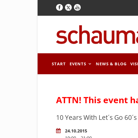
START
EVENTS
NEWS & BLOG
VIS
ATTN! This event h
10 Years With Let´s Go 60´s
24.10.2015
19:00 – 21:00