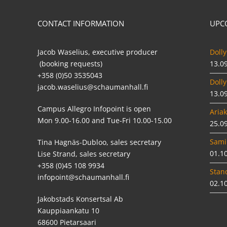
CONTACT INFORMATION
UPC
Jacob Waselius, executive producer
Dolly
(booking requests)
13.0
+358 (0)50 3535043
Dolly
jacob.waselius@schaumanhall.fi
13.0
Campus Allegro Infopoint is open
Ariak
Mon 9.00-16.00 and Tue-Fri 10.00-15.00
25.0
Sami
Tina Hagnäs-Dubloo, sales secretary
01.1
Lise Strand, sales secretary
+358 (0)45 108 9934
Stan
infopoint@schaumanhall.fi
02.1
Jakobstads Konsertsal Ab
Kauppiaankatu 10
68600 Pietarsaari