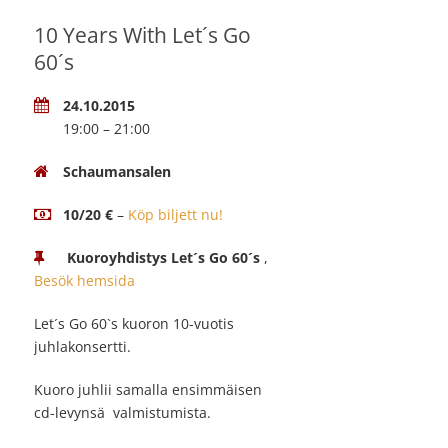
10 Years With Let´s Go
60´s
24.10.2015
19:00 – 21:00
Schaumansalen
10/20 €
–
Köp biljett nu!
Kuoroyhdistys Let´s Go 60´s
,
Besök hemsida
Let´s Go 60`s kuoron 10-vuotis
juhlakonsertti.
Kuoro juhlii samalla ensimmäisen
cd-levynsä valmistumista.