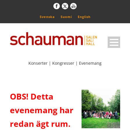
Svenska
Suomi
English
Konserter | Kongresser | Evenemang
OBS! Detta
evenemang har
redan ägt rum.