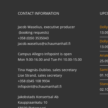
CONTACT INFORMATION
UPC
Jacob Waselius, executive producer
Dolly
(booking requests)
13.0
+358 (0)50 3535043
Dolly
jacob.waselius@schaumanhall.fi
13.0
Campus Allegro Infopoint is open
Ariak
Mon 9.00-16.00 and Tue-Fri 10.00-15.00
25.0
Sami
Tina Hagnäs-Dubloo, sales secretary
01.1
Lise Strand, sales secretary
+358 (0)45 108 9934
Stan
infopoint@schaumanhall.fi
02.1
Jakobstads Konsertsal Ab
Kauppiaankatu 10
68600 Pietarsaari