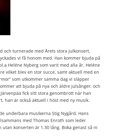
d och turnerade med Årets stora julkonsert,
 lyckades vi få honom med. Han kommer bjuda på
bl.a Heléne Nyberg som varit med alla år. Heléne
e vilket blev en stor succe, samt aktuell med en
Farmor” som utkommer samma dag vi släpper
kommer att bjuda på nya och äldre julsånger, och
 Järvenpää fick sitt stora genombrott när han
t, han är också aktuell i höst med ny musik.
 de underbara musikerna Stig Nygård, Hans
 tillsammans med Thomas Enroth som leder
n utan konserten är 1.30 lång. Boka genast så ni