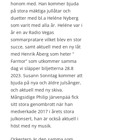
honom med. Han kommer bjuda
på stora mäktiga jullåtar och
duetter med bl.a Heléne Nyberg
som varit med alla år. Heléne var i
år en av Radio Vegas
sommarpratare vilket blev en stor
succe, samt aktuell med en ny låt
med Henrik Åberg som heter ”
Farmor” som utkommer samma
dag vi släpper biljetterna 28.8
2023. Susann Sonntag kommer att
bjuda på nya och äldre julsånger,
och aktuell med ny skiva.
Mångsidige Philip Järvenpää fick
sitt stora genombrott när han
medverkade 2017 i årets stora
julkonsert, han är också aktuell i
höst med ny musik.
Orkestern är den samma som