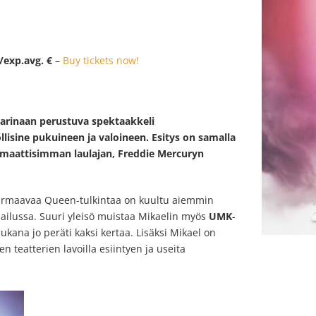
exp.avg. €
–
Buy tickets now!
rinaan perustuva spektaakkeli
llisine pukuineen ja valoineen. Esitys on samalla
smaattisimman laulajan, Freddie Mercuryn
urmaavaa Queen-tulkintaa on kuultu aiemmin
pailussa. Suuri yleisö muistaa Mikaelin myös
UMK
-
mukana jo peräti kaksi kertaa. Lisäksi Mikael on
n teatterien lavoilla esiintyen ja useita