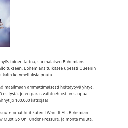
 myös toinen tarina, suomalaisen Bohemians-
lloitukseen. Bohemians tulkitsee upeasti Queenin
atkalta kommelluksia puutu.
dimaailmaan ammattimaisesti heittäytyvä yhtye.
ä esitystä, joten paras vaihtoehtosi on saapua
ähnyt jo 100.000 katsojaa!
suuremmat hitit kuten I Want It All, Bohemian
 Must Go On, Under Pressure, ja monta muuta.