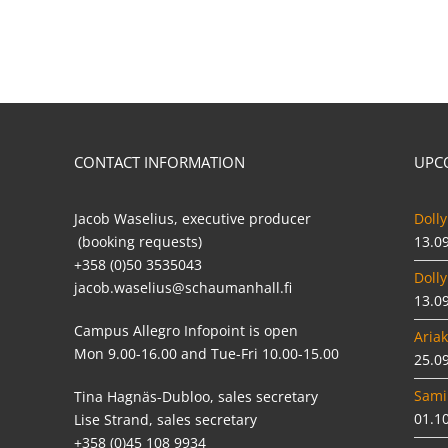
CONTACT INFORMATION
UPC
Jacob Waselius, executive producer
Dolly
(booking requests)
13.0
+358 (0)50 3535043
Dolly
jacob.waselius@schaumanhall.fi
13.0
Campus Allegro Infopoint is open
Ariak
Mon 9.00-16.00 and Tue-Fri 10.00-15.00
25.0
Sami
Tina Hagnäs-Dubloo, sales secretary
01.1
Lise Strand, sales secretary
+358 (0)45 108 9934