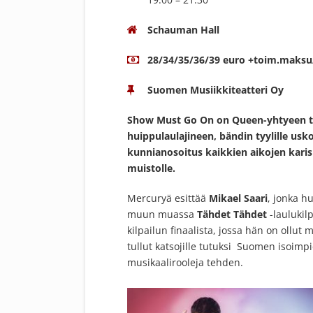
Schauman Hall
28/34/35/36/39 euro +toim.maksu/
Suomen Musiikkiteatteri Oy
Show Must Go On on Queen-yhtyeen ta
huippulaulajineen, bändin tyylille usko
kunnianosoitus kaikkien aikojen kari
muistolle.
Mercuryä esittää
Mikael Saari
, jonka h
muun muassa
Tähdet Tähdet
-laulukil
kilpailun finaalista, jossa hän on ollut 
tullut katsojille tutuksi Suomen isoimpie
musikaalirooleja tehden.