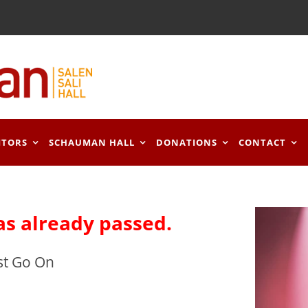
ITORS
SCHAUMAN HALL
DONATIONS
CONTACT
as already passed.
st Go On