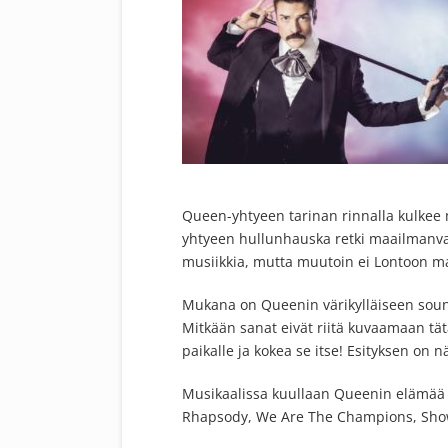
Queen-yhtyeen tarinan rinnalla kulkee
yhtyeen hullunhauska retki maailmanva
musiikkia, mutta muutoin ei Lontoon m
Mukana on Queenin värikylläiseen soun
Mitkään sanat eivät riitä kuvaamaan tät
paikalle ja kokea se itse! Esityksen on n
Musikaalissa kuullaan Queenin elämää 
Rhapsody, We Are The Champions, Show