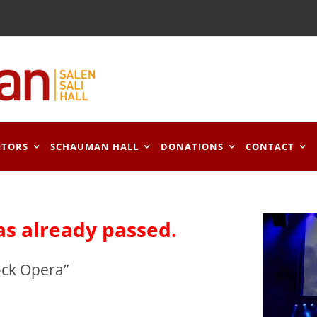
ITORS
SCHAUMAN HALL
DONATIONS
CONTACT
as already passed.
ock Opera”