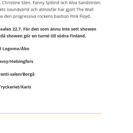
Christine Sten, Fanny Sjölind och Alva Sandström.
ets soundvärld och atmosfär har gjort The Wall
 av den progressiva rockens bastion Pink Floyd.
salen 22.7. För den som ännu inte sett showen
 då showen gör en turné till södra Finland.
.8 Logomo/Åbo
avoy/Helsingfors
vanti-salen/Borgå
Tryckeriet/Karis