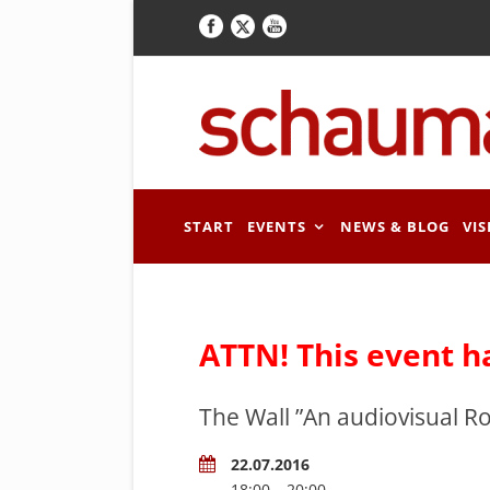
START
EVENTS
NEWS & BLOG
VIS
ATTN! This event h
The Wall ”An audiovisual R
22.07.2016
18:00 – 20:00