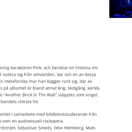
ring karaktären Pink, och berättar en historia om
t isolera sig från omvärlden. Var och en av dessa
den metaforiska mur han bygger runt sig, där av
s på albumet är bland annat krig, skolgång, kärlek,
en “Another Brick In The Wall” släpptes som singel,
 bandets största hit.
verket i samarbete med bildkonststuderande från
 som en audiovisuell rockopera.
ordström, Sebastian Smeds, Felix Holmberg, Mats