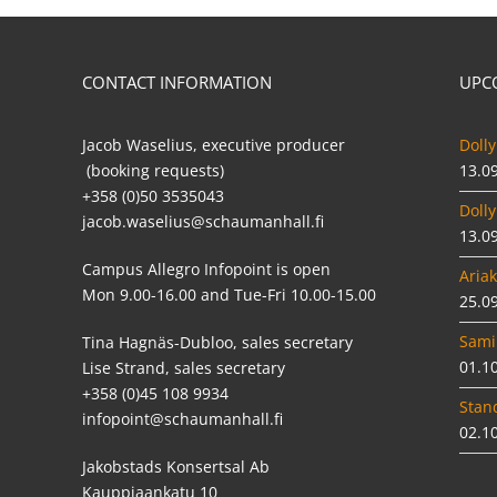
CONTACT INFORMATION
UPC
Jacob Waselius, executive producer
Dolly
(booking requests)
13.0
+358 (0)50 3535043
Dolly
jacob.waselius@schaumanhall.fi
13.0
Campus Allegro Infopoint is open
Ariak
Mon 9.00-16.00 and Tue-Fri 10.00-15.00
25.0
Sami
Tina Hagnäs-Dubloo, sales secretary
01.1
Lise Strand, sales secretary
+358 (0)45 108 9934
Stan
infopoint@schaumanhall.fi
02.1
Jakobstads Konsertsal Ab
Kauppiaankatu 10