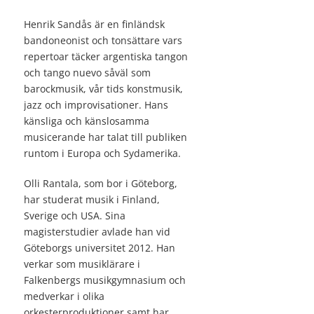
Henrik Sandås är en finländsk
bandoneonist och tonsättare vars
repertoar täcker argentiska tangon
och tango nuevo såväl som
barockmusik, vår tids konstmusik,
jazz och improvisationer. Hans
känsliga och känslosamma
musicerande har talat till publiken
runtom i Europa och Sydamerika.
Olli Rantala, som bor i Göteborg,
har studerat musik i Finland,
Sverige och USA. Sina
magisterstudier avlade han vid
Göteborgs universitet 2012. Han
verkar som musiklärare i
Falkenbergs musikgymnasium och
medverkar i olika
orkesterproduktioner samt har