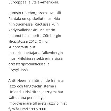
Eurooppaa ja Etelä-Amerikkaa.
Ruotsin Göteborgissa asuva Olli
Rantala on opiskellut musiikkia
niin Suomessa, Ruotsissa kuin
Yhdysvalloissakin. Maisterin
opinnot hän suoritti Göteborgin
yliopistossa 2012. Olli on
kunnostautunut
musiikinopettajana Falkenbergin
musiikkilukiossa sekä erinäisissä
orkesteriproduktioissa ja
levytyksissä.
Antti Heerman hör till de främsta
jazz- och tangoviolinisterna i
Finland. Tidskriften Jazzrytmi har
valt denna personliga
improviserare till årets jazzviolinist
fyra år i rad 1997-2000.