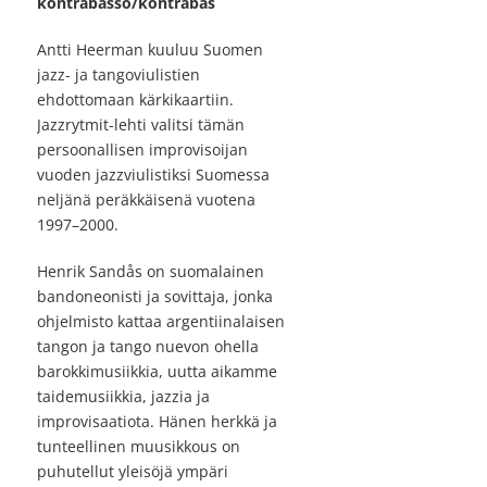
kontrabasso/kontrabas
Antti Heerman kuuluu Suomen
jazz- ja tangoviulistien
ehdottomaan kärkikaartiin.
Jazzrytmit-lehti valitsi tämän
persoonallisen improvisoijan
vuoden jazzviulistiksi Suomessa
neljänä peräkkäisenä vuotena
1997–2000.
Henrik Sandås on suomalainen
bandoneonisti ja sovittaja, jonka
ohjelmisto kattaa argentiinalaisen
tangon ja tango nuevon ohella
barokkimusiikkia, uutta aikamme
taidemusiikkia, jazzia ja
improvisaatiota. Hänen herkkä ja
tunteellinen muusikkous on
puhutellut yleisöjä ympäri