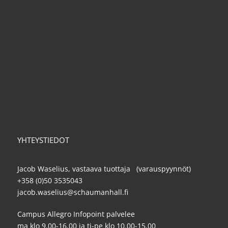
YHTEYSTIEDOT
Jacob Waselius, vastaava tuottaja (varauspyynnöt)
+358 (0)50 3535043
jacob.waselius@schaumanhall.fi
Campus Allegro Infopoint palvelee
ma klo 9.00-16.00 ja ti-pe klo 10.00-15.00