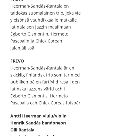
Heerman-Sandås-Rantala on
taidokas suomalainen trio, joka vie
yleisönsä vauhdikkaalle matkalle
latinalaisen jazzin maailmaan
Egberto Gismontin, Hermeto
Pascoalin ja Chick Corean
jalanjäljissä.
FREVO
Heerman-Sandås-Rantala är en
skicklig finländsk trio som tar med
publiken på en fartfylld resa i den
latinska jazzens värld och i
Egberto Gismontis, Hermeto
Pascoalis och Chick Coreas fotspår.
Antti Heerman viulu/violin
Henrik Sandås bandoneon
Olli Rantala