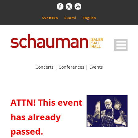
Svenska
Suomi
English
Concerts | Conferences | Events
ATTN! This event
has already
passed.