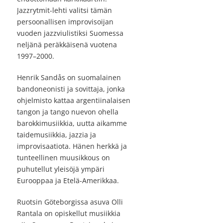
Jazzrytmit-lehti valitsi tämän
persoonallisen improvisoijan
vuoden jazzviulistiksi Suomessa
neljänä peräkkäisenä vuotena
1997–2000.
Henrik Sandås on suomalainen
bandoneonisti ja sovittaja, jonka
ohjelmisto kattaa argentiinalaisen
tangon ja tango nuevon ohella
barokkimusiikkia, uutta aikamme
taidemusiikkia, jazzia ja
improvisaatiota. Hänen herkkä ja
tunteellinen muusikkous on
puhutellut yleisöjä ympäri
Eurooppaa ja Etelä-Amerikkaa.
Ruotsin Göteborgissa asuva Olli
Rantala on opiskellut musiikkia