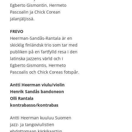
Egberto Gismontin, Hermeto
Pascoalin ja Chick Corean
jalanjäljissä.
FREVO
Heerman-Sandås-Rantala är en
skicklig finländsk trio som tar med
publiken på en fartfylld resa i den
latinska jazzens värld och i
Egberto Gismontis, Hermeto
Pascoalis och Chick Coreas fotspår.
Antti Heerman viulu/violin
Henrik Sandås bandoneon
Olli Rantala
kontrabasso/kontrabas
Antti Heerman kuuluu Suomen
jazz- ja tangoviulistien
ehdottomaan kärkikaartiin.