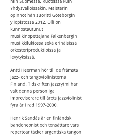
niin Suomessa, Ruotsissa kuin
Yhdysvalloissakin. Maisterin
opinnot hän suoritti Göteborgin
yliopistossa 2012. Olli on
kunnostautunut
musiikinopettajana Falkenbergin
musiikkilukiossa sekä erinäisissä
orkesteriproduktioissa ja
levytyksissä.
Antti Heerman hör till de främsta
jazz- och tangoviolinisterna i
Finland. Tidskriften Jazzrytmi har
valt denna personliga
improviserare till årets jazzviolinist
fyra år i rad 1997-2000.
Henrik Sandås är en finländsk
bandoneonist och tonsättare vars
repertoar täcker argentiska tangon