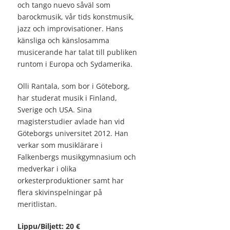
och tango nuevo såväl som
barockmusik, vår tids konstmusik,
jazz och improvisationer. Hans
känsliga och känslosamma
musicerande har talat till publiken
runtom i Europa och Sydamerika.
Olli Rantala, som bor i Göteborg,
har studerat musik i Finland,
Sverige och USA. Sina
magisterstudier avlade han vid
Göteborgs universitet 2012. Han
verkar som musiklärare i
Falkenbergs musikgymnasium och
medverkar i olika
orkesterproduktioner samt har
flera skivinspelningar på
meritlistan.
Lippu/Biljett: 20 €