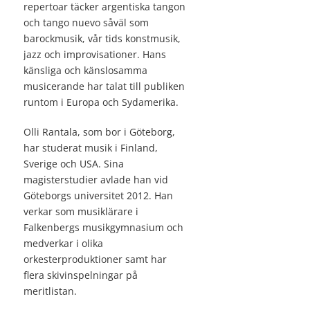
repertoar täcker argentiska tangon
och tango nuevo såväl som
barockmusik, vår tids konstmusik,
jazz och improvisationer. Hans
känsliga och känslosamma
musicerande har talat till publiken
runtom i Europa och Sydamerika.
Olli Rantala, som bor i Göteborg,
har studerat musik i Finland,
Sverige och USA. Sina
magisterstudier avlade han vid
Göteborgs universitet 2012. Han
verkar som musiklärare i
Falkenbergs musikgymnasium och
medverkar i olika
orkesterproduktioner samt har
flera skivinspelningar på
meritlistan.