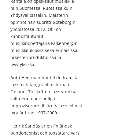
Rantala on opiskellut musiikkia
niin Suomessa, Ruotsissa kuin
Yhdysvalloissakin. Maisterin
opinnot hän suoritti Göteborgin
yliopistossa 2012. Olli on
kunnostautunut
musiikinopettajana Falkenbergin
musiikkilukiossa sekä erinäisissä
orkesteriproduktioissa ja
levytyksissä.
Antti Heerman hör till de främsta
jazz- och tangoviolinisterna i
Finland. Tidskriften Jazzrytmi har
valt denna personliga
improviserare till årets jazzviolinist
fyra år i rad 1997-2000.
Henrik Sandås är en finländsk
bandoneonist och tonsättare vars