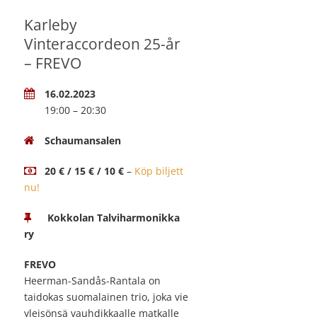
Karleby
Vinteraccordeon 25-år
– FREVO
16.02.2023
19:00 – 20:30
Schaumansalen
20 € / 15 € / 10 €
–
Köp biljett
nu!
Kokkolan Talviharmonikka
ry
FREVO
Heerman-Sandås-Rantala on
taidokas suomalainen trio, joka vie
yleisönsä vauhdikkaalle matkalle