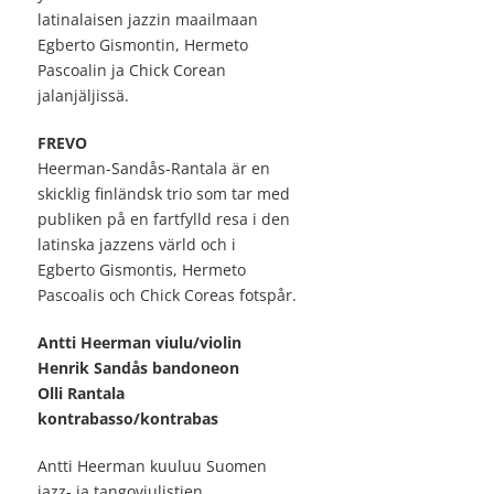
latinalaisen jazzin maailmaan
Egberto Gismontin, Hermeto
Pascoalin ja Chick Corean
jalanjäljissä.
FREVO
Heerman-Sandås-Rantala är en
skicklig finländsk trio som tar med
publiken på en fartfylld resa i den
latinska jazzens värld och i
Egberto Gismontis, Hermeto
Pascoalis och Chick Coreas fotspår.
Antti Heerman viulu/violin
Henrik Sandås bandoneon
Olli Rantala
kontrabasso/kontrabas
Antti Heerman kuuluu Suomen
jazz- ja tangoviulistien