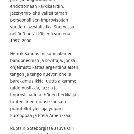
ehdottomaan kärkikaartiin.
Jazzrytmit-lehti valitsi tämän
persoonallisen improvisoijan
vuoden jazzviulistiksi Suomessa
neljänä peräkkäisenä vuotena
1997–2000.
Henrik Sandås on suomalainen
bandoneonisti ja sovittaja, jonka
ohjelmisto kattaa argentiinalaisen
tangon ja tango nuevon ohella
barokkimusiikkia, uutta aikamme
taidemusiikkia, jazzia ja
improvisaatiota. Hänen herkkä ja
tunteellinen muusikkous on
puhutellut yleisöjä ympäri
Eurooppaa ja Etelä-Amerikkaa.
Ruotsin Göteborgissa asuva Olli