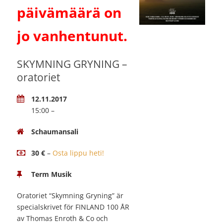
päivämäärä on
jo vanhentunut.
SKYMNING GRYNING –
oratoriet
12.11.2017
15:00 –
Schaumansali
30 €
–
Osta lippu heti!
Term Musik
Oratoriet “Skymning Gryning” är
specialskrivet för FINLAND 100 ÅR
av Thomas Enroth & Co och