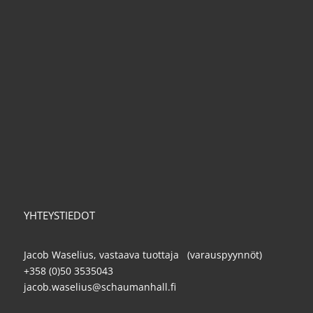
YHTEYSTIEDOT
Jacob Waselius, vastaava tuottaja (varauspyynnöt)
+358 (0)50 3535043
jacob.waselius@schaumanhall.fi