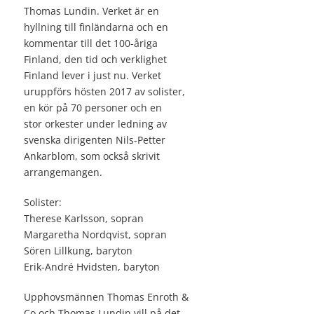
Thomas Lundin. Verket är en
hyllning till finländarna och en
kommentar till det 100-åriga
Finland, den tid och verklighet
Finland lever i just nu. Verket
uruppförs hösten 2017 av solister,
en kör på 70 personer och en
stor orkester under ledning av
svenska dirigenten Nils-Petter
Ankarblom, som också skrivit
arrangemangen.
Solister:
Therese Karlsson, sopran
Margaretha Nordqvist, sopran
Sören Lillkung, baryton
Erik-André Hvidsten, baryton
Upphovsmännen Thomas Enroth &
Co och Thomas Lundin vill på det