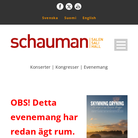
Svenska
Suomi
English
Konserter | Kongresser | Evenemang
OBS! Detta
evenemang har
redan ägt rum.