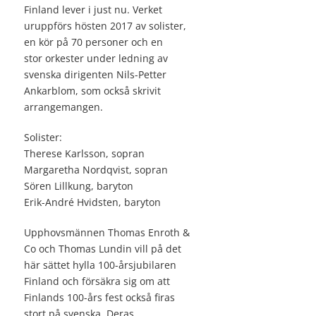
Finland lever i just nu. Verket
uruppförs hösten 2017 av solister,
en kör på 70 personer och en
stor orkester under ledning av
svenska dirigenten Nils-Petter
Ankarblom, som också skrivit
arrangemangen.
Solister:
Therese Karlsson, sopran
Margaretha Nordqvist, sopran
Sören Lillkung, baryton
Erik-André Hvidsten, baryton
Upphovsmännen Thomas Enroth &
Co och Thomas Lundin vill på det
här sättet hylla 100-årsjubilaren
Finland och försäkra sig om att
Finlands 100-års fest också firas
stort på svenska. Deras