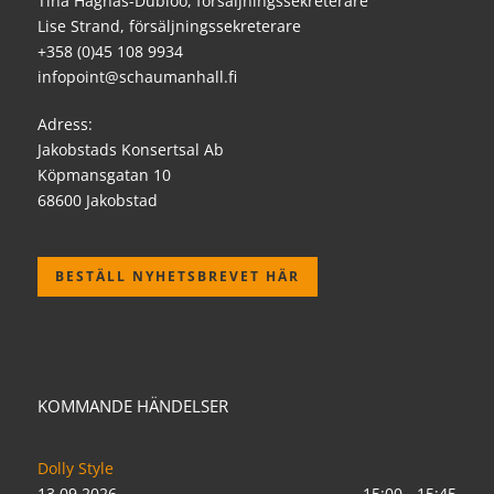
Tina Hagnäs-Dubloo, försäljningssekreterare
Lise Strand, försäljningssekreterare
+358 (0)45 108 9934
infopoint@schaumanhall.fi
Adress:
Jakobstads Konsertsal Ab
Köpmansgatan 10
68600 Jakobstad
BESTÄLL NYHETSBREVET HÄR
KOMMANDE HÄNDELSER
Dolly Style
13.09.2026
15:00 - 15:45