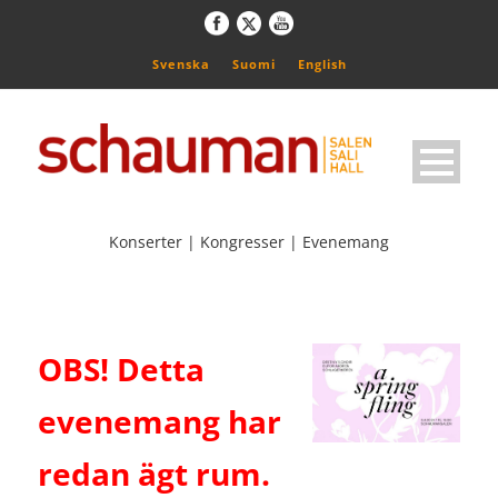
Svenska
Suomi
English
Konserter | Kongresser | Evenemang
OBS! Detta
evenemang har
redan ägt rum.