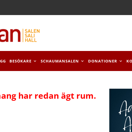
OGG
BESÖKARE
SCHAUMANSALEN
DONATIONER
K
ang har redan ägt rum.