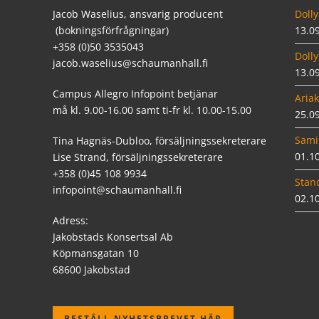
Jacob Waselius, ansvarig producent
Dolly
(bokningsförfrågningar)
13.0
+358 (0)50 3535043
Dolly
jacob.waselius@schaumanhall.fi
13.0
Campus Allegro Infopoint betjänar
Ariak
må kl. 9.00-16.00 samt ti-fr kl. 10.00-15.00
25.0
Sami
Tina Hagnäs-Dubloo, försäljningssekreterare
01.1
Lise Strand, försäljningssekreterare
+358 (0)45 108 9934
Stan
infopoint@schaumanhall.fi
02.1
Adress:
Jakobstads Konsertsal Ab
Köpmansgatan 10
68600 Jakobstad
BESTÄLL NYHETSBREVET HÄR