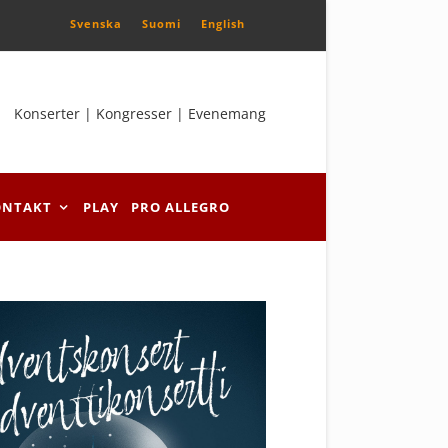
Svenska
Suomi
English
Konserter | Kongresser | Evenemang
ONTAKT
PLAY
PRO ALLEGRO