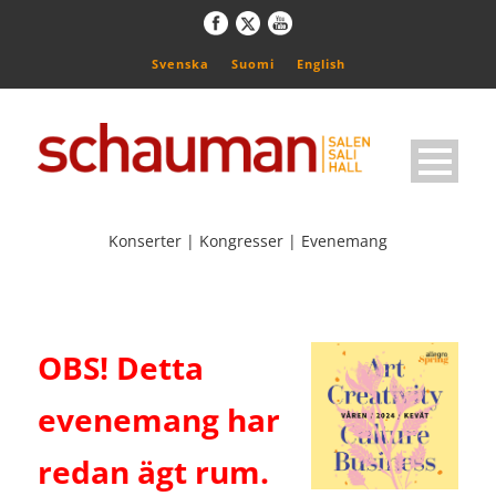
Svenska
Suomi
English
Konserter | Kongresser | Evenemang
OBS! Detta
evenemang har
redan ägt rum.