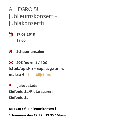
ALLEGRO 5!
Jubileumskonsert –
Juhlakonsertti
17.03.2018
19:00 –
Schaumansalen
20€ (norm.) / 10€
(stud./opisk.) + exp. avg./toim.
maksu €
–
Köp biljett nu!
Jakobstads
Sinfonietta/Pietarsaaren
Sinfonietta
ALLEGRO 5! Jubileumskonsert i
Schaumansalen 17.3 kl. 19.00 / Allegro