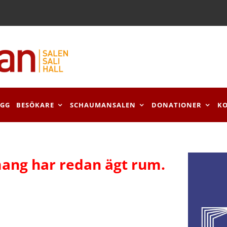
OGG
BESÖKARE
SCHAUMANSALEN
DONATIONER
K
ang har redan ägt rum.