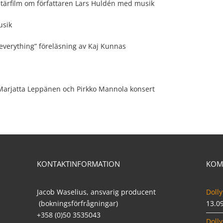
entärfilm om författaren Lars Huldén med musik
usik
s everything” föreläsning av Kaj Kunnas
Marjatta Leppänen och Pirkko Mannola konsert
KONTAKTINFORMATION
KOM
Jacob Waselius, ansvarig producent
Dolly
(bokningsförfrågningar)
13.0
+358 (0)50 3535043
Dolly