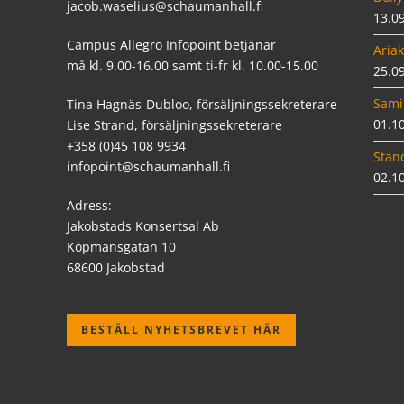
jacob.waselius@schaumanhall.fi
13.0
Campus Allegro Infopoint betjänar
Ariak
må kl. 9.00-16.00 samt ti-fr kl. 10.00-15.00
25.0
Sami
Tina Hagnäs-Dubloo, försäljningssekreterare
01.1
Lise Strand, försäljningssekreterare
+358 (0)45 108 9934
Stan
infopoint@schaumanhall.fi
02.1
Adress:
Jakobstads Konsertsal Ab
Köpmansgatan 10
68600 Jakobstad
BESTÄLL NYHETSBREVET HÄR