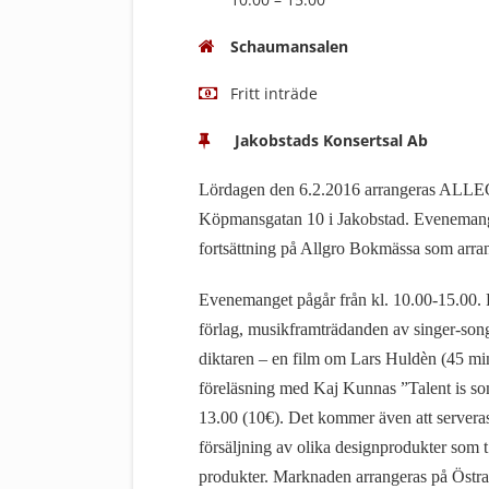
Schaumansalen
Fritt inträde
Jakobstads Konsertsal Ab
Lördagen den 6.2.2016 arrangeras AL
Köpmansgatan 10 i Jakobstad. Evenemang
fortsättning på Allgro Bokmässa som arran
Evenemanget pågår från kl. 10.00-15.00. 
förlag, musikframträdanden av singer-songw
diktaren – en film om Lars Huldèn (45 min)
föreläsning med Kaj Kunnas ”Talent is som
13.00 (10€). Det kommer även att serveras
försäljning av olika designprodukter som t
produkter. Marknaden arrangeras på Östr