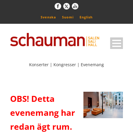
Svenska
Suomi
English
Konserter | Kongresser | Evenemang
OBS! Detta
evenemang har
redan ägt rum.