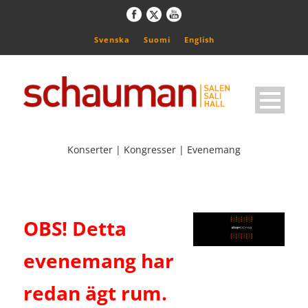
Svenska
Suomi
English
Konserter | Kongresser | Evenemang
OBS! Detta
evenemang har
redan ägt rum.