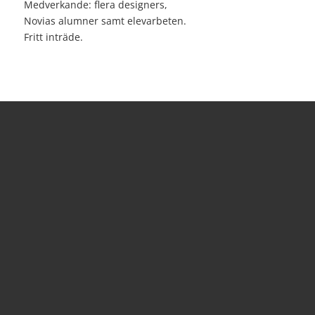
Medverkande: flera designers,
Novias alumner samt elevarbeten.
Fritt inträde.