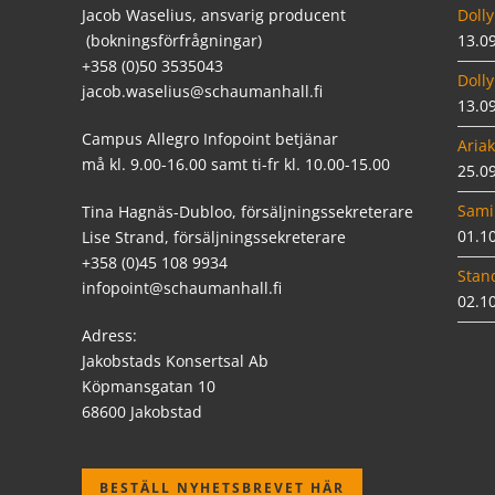
Jacob Waselius, ansvarig producent
Dolly
(bokningsförfrågningar)
13.0
+358 (0)50 3535043
Dolly
jacob.waselius@schaumanhall.fi
13.0
Campus Allegro Infopoint betjänar
Ariak
må kl. 9.00-16.00 samt ti-fr kl. 10.00-15.00
25.0
Sami
Tina Hagnäs-Dubloo, försäljningssekreterare
01.1
Lise Strand, försäljningssekreterare
+358 (0)45 108 9934
Stan
infopoint@schaumanhall.fi
02.1
Adress:
Jakobstads Konsertsal Ab
Köpmansgatan 10
68600 Jakobstad
BESTÄLL NYHETSBREVET HÄR