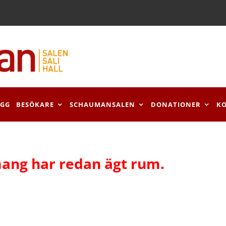
OGG
BESÖKARE
SCHAUMANSALEN
DONATIONER
K
ang har redan ägt rum.