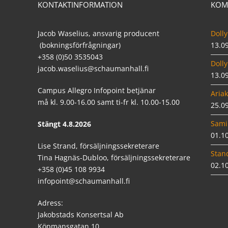
KONTAKTINFORMATION
KOM
Jacob Waselius, ansvarig producent
Dolly
(bokningsförfrågningar)
13.0
+358 (0)50 3535043
Dolly
jacob.waselius@schaumanhall.fi
13.0
Campus Allegro Infopoint betjänar
Ariak
må kl. 9.00-16.00 samt ti-fr kl. 10.00-15.00
25.0
Sami
Stängt 4.8.2026
01.1
Lise Strand, försäljningssekreterare
Stan
Tina Hagnäs-Dubloo, försäljningssekreterare
02.1
+358 (0)45 108 9934
infopoint@schaumanhall.fi
Adress:
Jakobstads Konsertsal Ab
Köpmansgatan 10