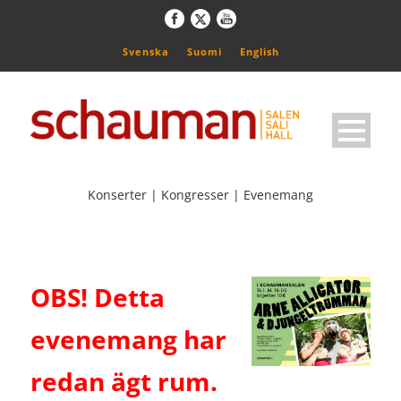
Svenska
Suomi
English
Konserter | Kongresser | Evenemang
OBS! Detta
evenemang har
redan ägt rum.