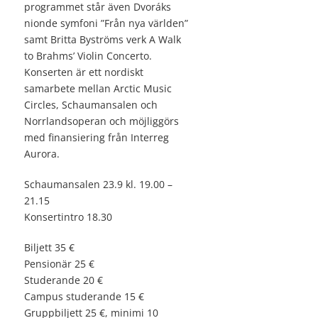
programmet står även Dvoráks
nionde symfoni ”Från nya världen”
samt Britta Byströms verk A Walk
to Brahms’ Violin Concerto.
Konserten är ett nordiskt
samarbete mellan Arctic Music
Circles, Schaumansalen och
Norrlandsoperan och möjliggörs
med finansiering från Interreg
Aurora.
Schaumansalen 23.9 kl. 19.00 –
21.15
Konsertintro 18.30
Biljett 35 €
Pensionär 25 €
Studerande 20 €
Campus studerande 15 €
Gruppbiljett 25 €, minimi 10