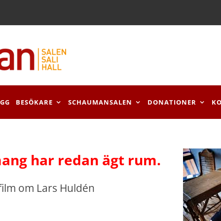
OGG
BESÖKARE
SCHAUMANSALEN
DONATIONER
K
ang har redan ägt rum.
n film om Lars Huldén