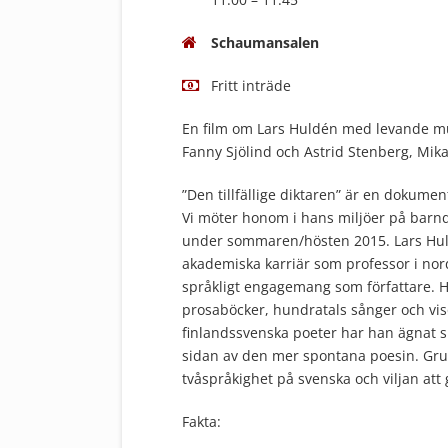
Schaumansalen
Fritt inträde
En film om Lars Huldén med levande mus
Fanny Sjölind och Astrid Stenberg, Mika
”Den tillfällige diktaren” är en dokume
Vi möter honom i hans miljöer på bar
under sommaren/hösten 2015. Lars Huldén
akademiska karriär som professor i nor
språkligt engagemang som författare. Ha
prosaböcker, hundratals sånger och vis
finlandssvenska poeter har han ägnat sig
sidan av den mer spontana poesin. Gru
tvåspråkighet på svenska och viljan att 
Fakta: