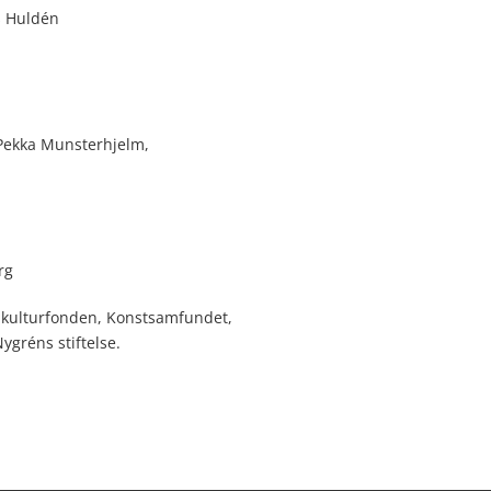
rs Huldén
 Pekka Munsterhjelm,
rg
a kulturfonden, Konstsamfundet,
gréns stiftelse.