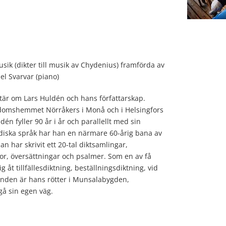
ik (dikter till musik av Chydenius) framförda av
el Svarvar (piano)
ntär om Lars Huldén och hans författarskap.
ndomshemmet Nörråkers i Monå och i Helsingfors
 fyller 90 år i år och parallellt med sin
diska språk har han en närmare 60-årig bana av
n har skrivit ett 20-tal diktsamlingar,
or, översättningar och psalmer. Som en av få
 åt tillfälles
diktning, beställningsdiktning, vid
nden är hans rötter i Munsalabygden,
gå sin egen väg.