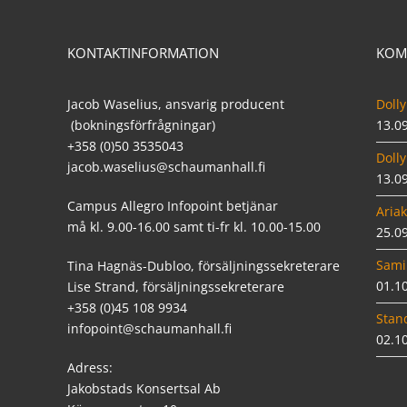
KONTAKTINFORMATION
KOM
Jacob Waselius, ansvarig producent
Dolly
(bokningsförfrågningar)
13.0
+358 (0)50 3535043
Dolly
jacob.waselius@schaumanhall.fi
13.0
Campus Allegro Infopoint betjänar
Ariak
må kl. 9.00-16.00 samt ti-fr kl. 10.00-15.00
25.0
Sami
Tina Hagnäs-Dubloo, försäljningssekreterare
01.1
Lise Strand, försäljningssekreterare
+358 (0)45 108 9934
Stan
infopoint@schaumanhall.fi
02.1
Adress:
Jakobstads Konsertsal Ab