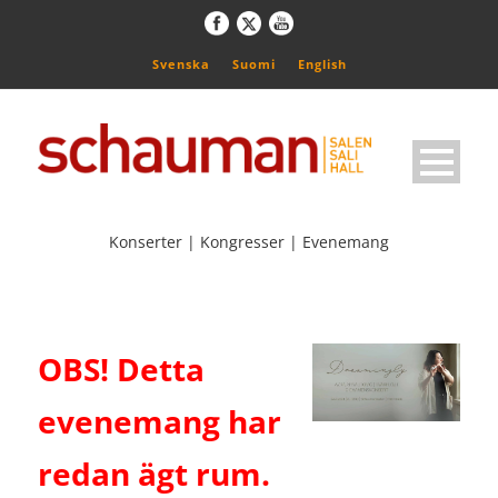
Svenska
Suomi
English
Konserter | Kongresser | Evenemang
OBS! Detta
evenemang har
redan ägt rum.