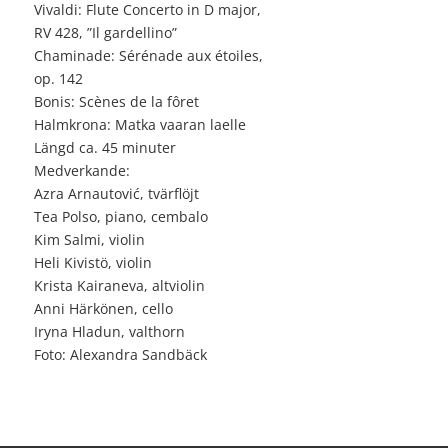
Vivaldi: Flute Concerto in D major,
RV 428, ”Il gardellino”
Chaminade: Sérénade aux étoiles,
op. 142
Bonis: Scènes de la fôret
Halmkrona: Matka vaaran laelle
Längd ca. 45 minuter
Medverkande:
Azra Arnautović, tvärflöjt
Tea Polso, piano, cembalo
Kim Salmi, violin
Heli Kivistö, violin
Krista Kairaneva, altviolin
Anni Härkönen, cello
Iryna Hladun, valthorn
Foto: Alexandra Sandbäck