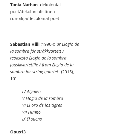
Tania Nathan
, dekolonial
poet/dekolonialistinen
runoilija/decolonial poet
Sebastian
Hilli
(1990-):
ur Elogio de
la sombra för stråkkvartett /
teoksesta Elogio de la sombra
jousikvartetille / from Elegio de la
sombra for string quartet
(2015),
10’
IV Alguien
V Elogio de la sombra
VI El oro de los tigres
VII Himno
IX El sueno
Opus13