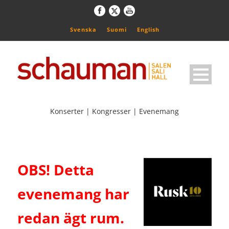
Svenska
Suomi
English
Konserter | Kongresser | Evenemang
OBS! Detta
evenemang har
redan ägt rum.