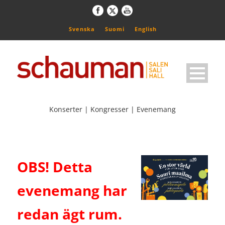
Svenska
Suomi
English
Konserter | Kongresser | Evenemang
OBS! Detta
evenemang har
redan ägt rum.