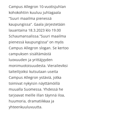
Campus Allegron 10-vuotisjuhlan
kohokohtiin kuuluu juhlagaala
”Suuri maailma pienessä
kaupungissa”. Gaala järjestetään
lauantaina 18.3.2023 klo 19.00
Schaumansalissa.”Suuri maailma
pienessä kaupungissa” on myös
Campus Allegron slogan. Se kertoo
campuksen sisältämästä
luovuuden ja yrittäjyyden
monimuotoisuudesta. Vieraileviksi
taiteilijoiksi kutsutaan useita
Campus Allegron ystäviä, jotka
toimivat nykyisin näyttämöillä
muualla Suomessa. Yhdessä he
tarjoavat meille illan täynnä iloa,
huumoria, dramatiikkaa ja
yhteenkuuluvuutta.