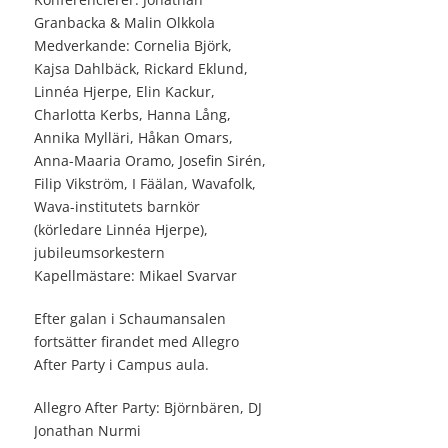
Granbacka & Malin Olkkola
Medverkande: Cornelia Björk,
Kajsa Dahlbäck, Rickard Eklund,
Linnéa Hjerpe, Elin Kackur,
Charlotta Kerbs, Hanna Lång,
Annika Mylläri, Håkan Omars,
Anna-Maaria Oramo, Josefin Sirén,
Filip Vikström, I Fäälan, Wavafolk,
Wava-institutets barnkör
(körledare Linnéa Hjerpe),
jubileumsorkestern
Kapellmästare: Mikael Svarvar
Efter galan i Schaumansalen
fortsätter firandet med Allegro
After Party i Campus aula.
Allegro After Party: Björnbären, DJ
Jonathan Nurmi