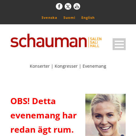
Svenska
Suomi
English
Konserter | Kongresser | Evenemang
OBS! Detta
evenemang har
redan ägt rum.