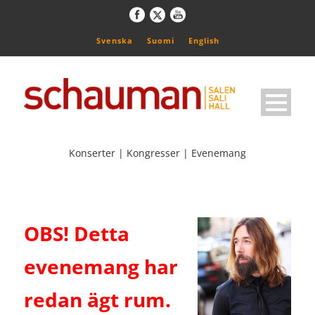
Svenska
Suomi
English
Konserter | Kongresser | Evenemang
OBS! Detta
evenemang har
redan ägt rum.