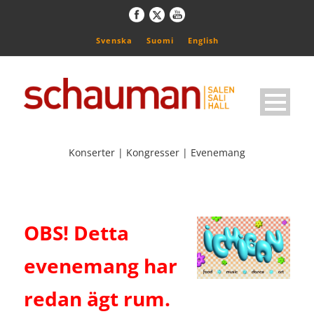
Svenska
Suomi
English
Konserter | Kongresser | Evenemang
OBS! Detta
evenemang har
redan ägt rum.