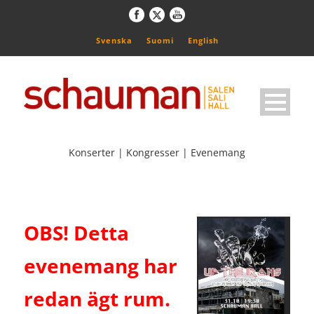
Svenska
Suomi
English
Konserter | Kongresser | Evenemang
OBS! Detta
evenemang har
redan ägt rum.