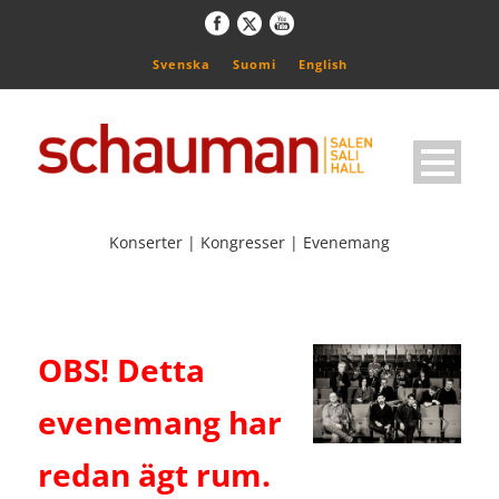
Svenska
Suomi
English
Konserter | Kongresser | Evenemang
OBS! Detta
evenemang har
redan ägt rum.