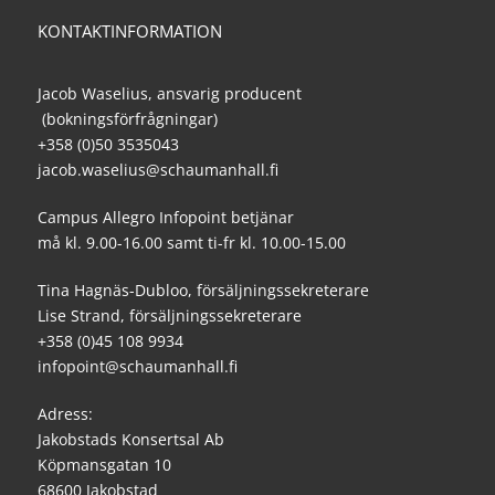
KONTAKTINFORMATION
Jacob Waselius, ansvarig producent
(bokningsförfrågningar)
+358 (0)50 3535043
jacob.waselius@schaumanhall.fi
Campus Allegro Infopoint betjänar
må kl. 9.00-16.00 samt ti-fr kl. 10.00-15.00
Tina Hagnäs-Dubloo, försäljningssekreterare
Lise Strand, försäljningssekreterare
+358 (0)45 108 9934
infopoint@schaumanhall.fi
Adress:
Jakobstads Konsertsal Ab
Köpmansgatan 10
68600 Jakobstad