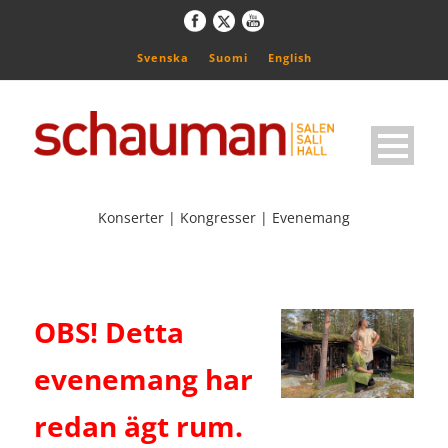
Svenska
Suomi
English
Konserter | Kongresser | Evenemang
OBS! Detta
evenemang har
redan ägt rum.