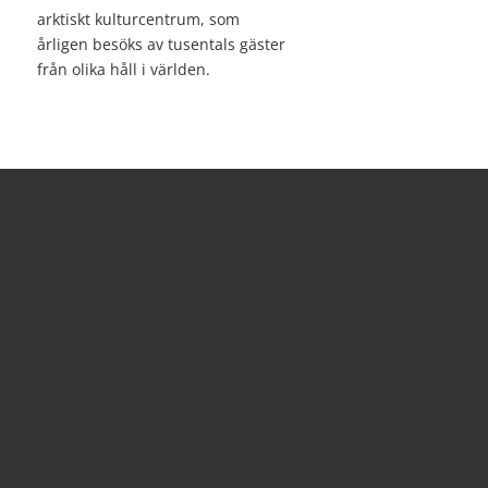
arktiskt kulturcentrum, som
årligen besöks av tusentals gäster
från olika håll i världen.