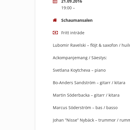
21.09.2016
19:00 –
Schaumansalen
Fritt inträde
Lubomir Ravelski – flöjt & saxofon / hui
Ackompanjemang / Säestys:
Svetlana Koytcheva – piano
Bo-Anders Sandström – gitarr / kitara
Martin Söderbacka – gitarr / kitara
Marcus Söderström – bas / basso
Johan ”Nisse” Nybäck – trummor / rum