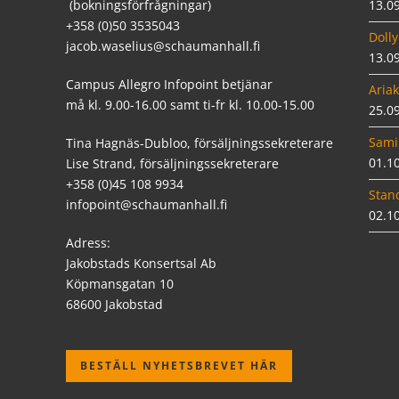
(bokningsförfrågningar)
13.0
+358 (0)50 3535043
Dolly
jacob.waselius@schaumanhall.fi
13.0
Campus Allegro Infopoint betjänar
Ariak
må kl. 9.00-16.00 samt ti-fr kl. 10.00-15.00
25.0
Sami
Tina Hagnäs-Dubloo, försäljningssekreterare
01.1
Lise Strand, försäljningssekreterare
+358 (0)45 108 9934
Stan
infopoint@schaumanhall.fi
02.1
Adress:
Jakobstads Konsertsal Ab
Köpmansgatan 10
68600 Jakobstad
BESTÄLL NYHETSBREVET HÄR