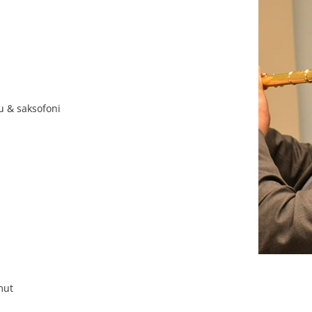
lu & saksofoni
mut