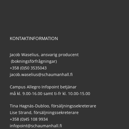
KONTAKTINFORMATION
Jacob Waselius, ansvarig producent
(bokningsförfrågningar)
+358 (0)50 3535043
jacob.waselius@schaumanhall.fi
Campus Allegro Infopoint betjänar
må kl. 9.00-16.00 samt ti-fr kl. 10.00-15.00
Tina Hagnäs-Dubloo, försäljningssekreterare
Lise Strand, försäljningssekreterare
+358 (0)45 108 9934
infopoint@schaumanhall.fi