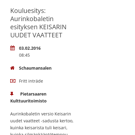
Kouluesitys:
Aurinkobaletin
esityksen KEISARIN
UUDET VAATTEET
03.02.2016
08:45
Schaumansalen
Fritt inträde
Pietarsaaren
Kulttuuritoimisto
Aurinkobaletin versio Keisarin
uudet vaatteet -sadusta kertoo,
kuinka keisarista tuli keisari,
kuinka silmänkääntötemppu