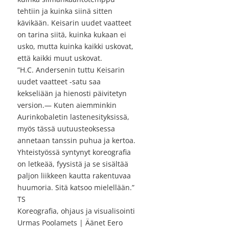
tehtiin ja kuinka siinä sitten
kävikään. Keisarin uudet vaatteet
on tarina siitä, kuinka kukaan ei
usko, mutta kuinka kaikki uskovat,
että kaikki muut uskovat.
”H.C. Andersenin tuttu Keisarin
uudet vaatteet -satu saa
kekseliään ja hienosti päivitetyn
version.— Kuten aiemminkin
Aurinkobaletin lastenesityksissä,
myös tässä uutuusteoksessa
annetaan tanssin puhua ja kertoa.
Yhteistyössä syntynyt koreografia
on letkeää, fyysistä ja se sisältää
paljon liikkeen kautta rakentuvaa
huumoria. Sitä katsoo mielellään.”
TS
Koreografia, ohjaus ja visualisointi
Urmas Poolamets | Äänet Eero