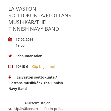
LAIVASTON
SOITTOKUNTA/FLOTTANS
MUSIKKÅR/THE
FINNISH NAVY BAND
17.02.2016
19:00
Schaumansalen
10/15 €
–
Köp biljett nu!
Laivaston soittokunta /
Flottans musikkår / The Finnish
Navy Band
Aluetoimistojen
vuosipäiväkonsertit – Porin prikaati