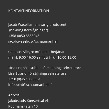
KONTAKTINFORMATION
Jacob Waselius, ansvarig producent
(bokningsförfrågningar)
+358 (0)50 3535043
jacob.waselius@schaumanhall.fi
Campus Allegro Infopoint betjänar
må kl. 9.00-16.00 samt ti-fr kl. 10.00-15.00
Tina Hagnäs-Dubloo, försäljningssekreterare
Lise Strand, försäljningssekreterare
+358 (0)45 108 9934
infopoint@schaumanhall.fi
Adress:
Jakobstads Konsertsal Ab
Köpmansgatan 10