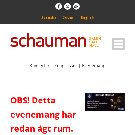
Svenska
Suomi
English
Konserter | Kongresser | Evenemang
OBS! Detta
evenemang har
redan ägt rum.