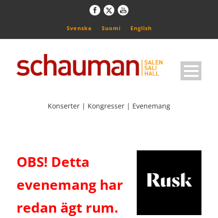
Svenska
Suomi
English
Konserter | Kongresser | Evenemang
OBS! Detta
evenemang har
redan ägt rum.