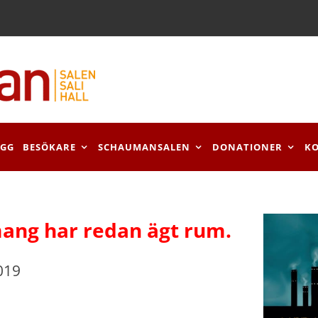
OGG
BESÖKARE
SCHAUMANSALEN
DONATIONER
K
ang har redan ägt rum.
019