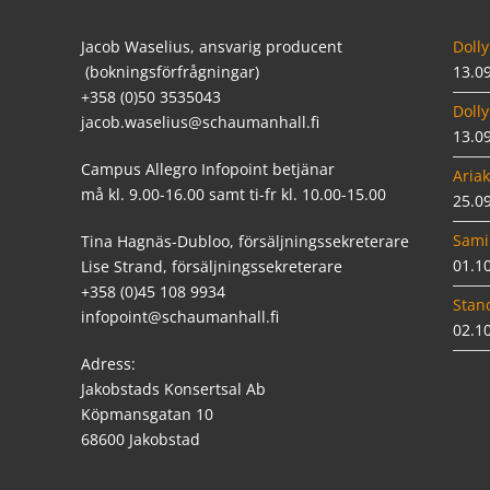
Jacob Waselius, ansvarig producent
Dolly
(bokningsförfrågningar)
13.0
+358 (0)50 3535043
Dolly
jacob.waselius@schaumanhall.fi
13.0
Campus Allegro Infopoint betjänar
Ariak
må kl. 9.00-16.00 samt ti-fr kl. 10.00-15.00
25.0
Sami
Tina Hagnäs-Dubloo, försäljningssekreterare
01.1
Lise Strand, försäljningssekreterare
+358 (0)45 108 9934
Stan
infopoint@schaumanhall.fi
02.1
Adress:
Jakobstads Konsertsal Ab
Köpmansgatan 10
68600 Jakobstad