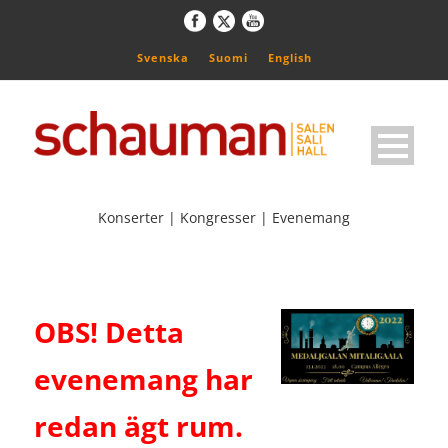
Svenska
Suomi
English
Konserter | Kongresser | Evenemang
OBS! Detta
evenemang har
redan ägt rum.