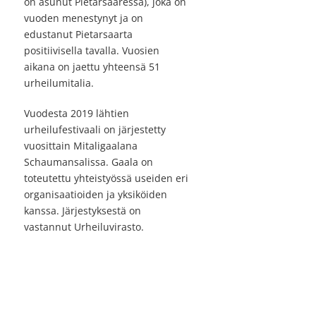
on asunut Pietarsaaressa), joka on
vuoden menestynyt ja on
edustanut Pietarsaarta
positiivisella tavalla. Vuosien
aikana on jaettu yhteensä 51
urheilumitalia.
Vuodesta 2019 lähtien
urheilufestivaali on järjestetty
vuosittain Mitaligaalana
Schaumansalissa. Gaala on
toteutettu yhteistyössä useiden eri
organisaatioiden ja yksiköiden
kanssa. Järjestyksestä on
vastannut Urheiluvirasto.