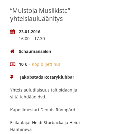
”Muistoja Musiikista”
yhteislauluäänitys
23.01.2016
16:00 – 17:30
Schaumansalen
10 €
–
Köp biljett nu!
Jakobstads Rotaryklubbar
Yhteislaulutilaisuus taltioidaan ja
siitä tehdään dvd.
Kapellimestari Dennis Rönngård
Esilaulajat Heidi Storbacka ja Heidi
Hanhineva