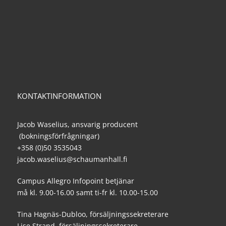
KONTAKTINFORMATION
Jacob Waselius, ansvarig producent
(bokningsförfrågningar)
+358 (0)50 3535043
jacob.waselius@schaumanhall.fi
Campus Allegro Infopoint betjänar
må kl. 9.00-16.00 samt ti-fr kl. 10.00-15.00
Tina Hagnäs-Dubloo, försäljningssekreterare
Lise Strand, försäljningssekreterare