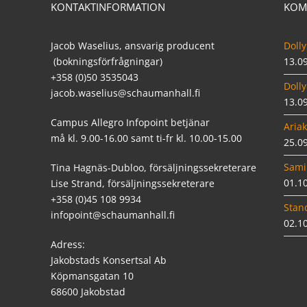
KONTAKTINFORMATION
KOM
Jacob Waselius, ansvarig producent
Dolly
(bokningsförfrågningar)
13.0
+358 (0)50 3535043
Dolly
jacob.waselius@schaumanhall.fi
13.0
Campus Allegro Infopoint betjänar
Ariak
må kl. 9.00-16.00 samt ti-fr kl. 10.00-15.00
25.0
Sami
Tina Hagnäs-Dubloo, försäljningssekreterare
01.1
Lise Strand, försäljningssekreterare
+358 (0)45 108 9934
Stan
infopoint@schaumanhall.fi
02.1
Adress:
Jakobstads Konsertsal Ab
Köpmansgatan 10
68600 Jakobstad