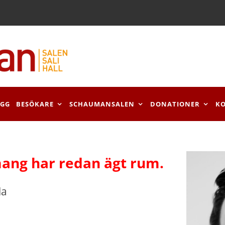
OGG
BESÖKARE
SCHAUMANSALEN
DONATIONER
K
ang har redan ägt rum.
la