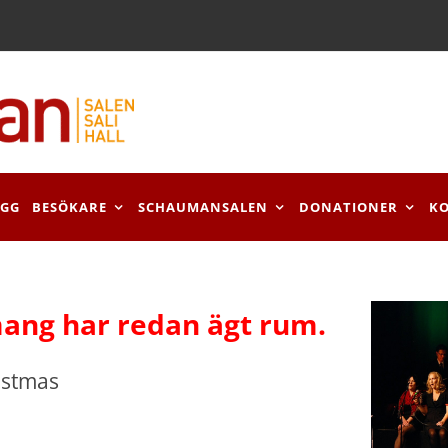
OGG
BESÖKARE
SCHAUMANSALEN
DONATIONER
K
ang har redan ägt rum.
istmas