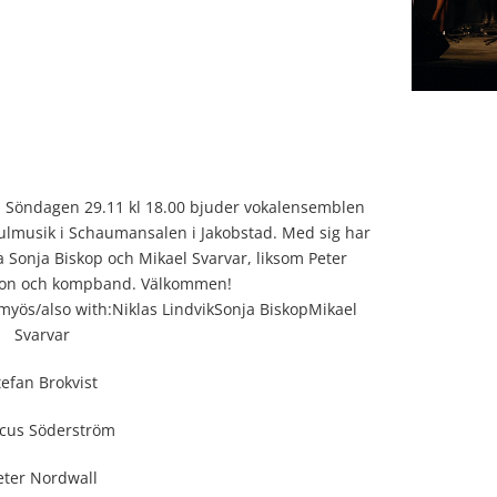
 Söndagen 29.11 kl 18.00 bjuder vokalensemblen
ulmusik i Schaumansalen i Jakobstad. Med sig har
a Sonja Biskop och Mikael Svarvar, liksom Peter
tion och kompband. Välkommen!
ös/also with:Niklas LindvikSonja BiskopMikael
Svarvar
tefan Brokvist
cus Söderström
eter Nordwall