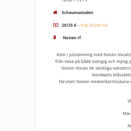
Schaumansalen
20/25 €
–
Köp biljett nu!
Nonen rf
Kom i julstämning med Nonen Vocals!
från Vasa på både svängig och mysig j
Nonen Vocals de skickliga solistern
Nordwalls blåssek
Förutom Nonen medverkar/mukana my
S
Mar
P