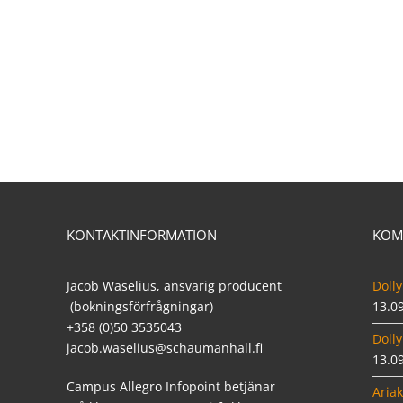
KONTAKTINFORMATION
KOM
Jacob Waselius, ansvarig producent
Dolly
(bokningsförfrågningar)
13.0
+358 (0)50 3535043
Dolly
jacob.waselius@schaumanhall.fi
13.0
Campus Allegro Infopoint betjänar
Ariak