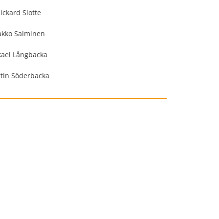
ickard Slotte
akko Salminen
kael Långbacka
tin Söderbacka