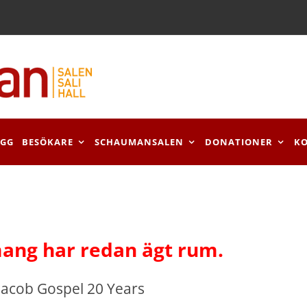
OGG
BESÖKARE
SCHAUMANSALEN
DONATIONER
K
ang har redan ägt rum.
 Jacob Gospel 20 Years