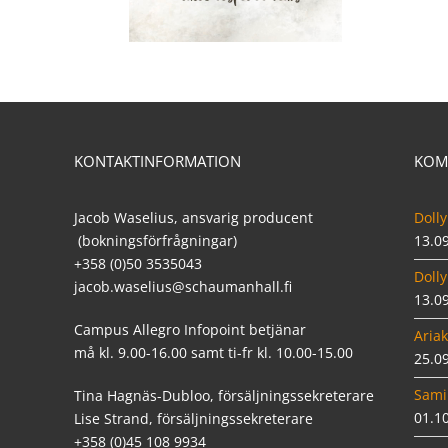
KONTAKTINFORMATION
KOM
Jacob Waselius, ansvarig producent
Dolly
(bokningsförfrågningar)
13.0
+358 (0)50 3535043
Dolly
jacob.waselius@schaumanhall.fi
13.0
Campus Allegro Infopoint betjänar
Ariak
må kl. 9.00-16.00 samt ti-fr kl. 10.00-15.00
25.0
Sami
Tina Hagnäs-Dubloo, försäljningssekreterare
01.1
Lise Strand, försäljningssekreterare
+358 (0)45 108 9934