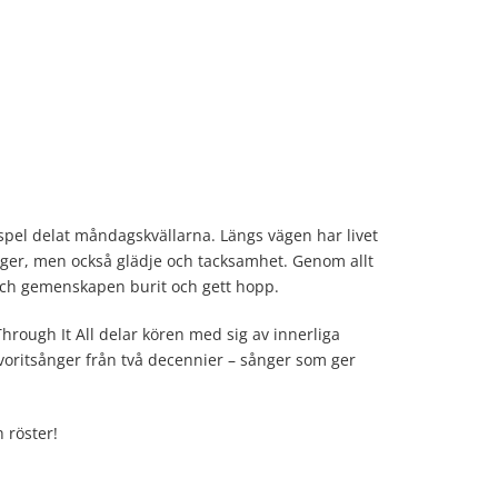
pel delat måndagskvällarna. Längs vägen har livet
ger, men också glädje och tacksamhet. Genom allt
ch gemenskapen burit och gett hopp.
rough It All delar kören med sig av innerliga
voritsånger från två decennier – sånger som ger
 röster!