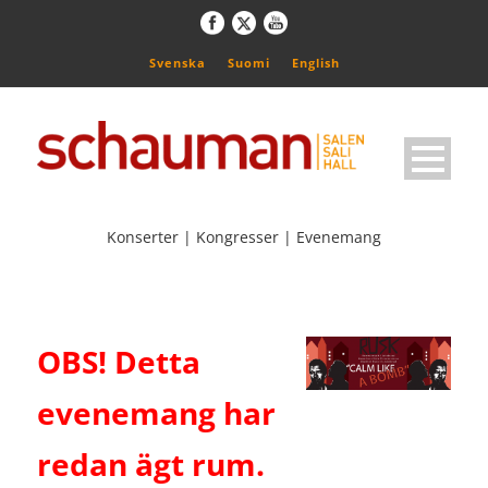
Svenska
Suomi
English
Konserter | Kongresser | Evenemang
OBS! Detta
evenemang har
redan ägt rum.