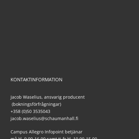
KONTAKTINFORMATION
Jacob Waselius, ansvarig producent
(bokningsförfrågningar)
+358 (0)50 3535043
jacob.waselius@schaumanhall.fi
Campus Allegro Infopoint betjänar
må kl. 9.00-16.00 samt ti-fr kl. 10.00-15.00