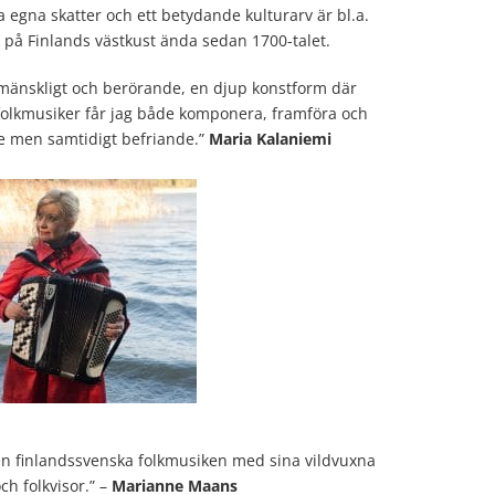
ina egna skatter och ett betydande kulturarv är bl.a.
 på Finlands västkust ända sedan 1700-talet.
mänskligt och berörande, en djup konstform där
folkmusiker får jag både komponera, framföra och
e men samtidigt befriande.”
Maria Kalaniemi
 den finlandssvenska folkmusiken med sina vildvuxna
ch folkvisor.” –
Marianne Maans