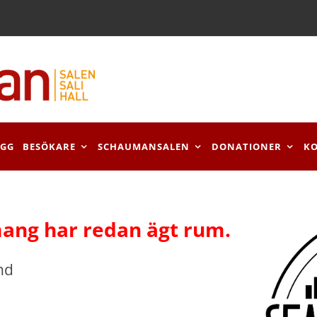
OGG
BESÖKARE
SCHAUMANSALEN
DONATIONER
K
ang har redan ägt rum.
nd