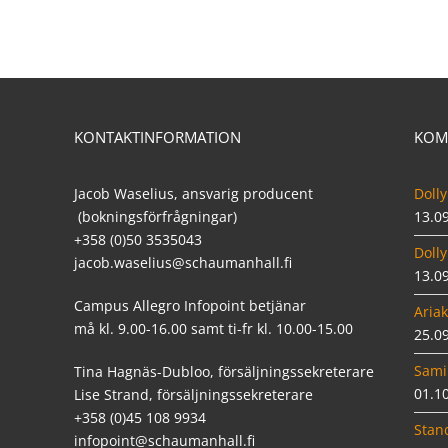
KONTAKTINFORMATION
KOM
Jacob Waselius, ansvarig producent
Dolly
(bokningsförfrågningar)
13.0
+358 (0)50 3535043
Dolly
jacob.waselius@schaumanhall.fi
13.0
Campus Allegro Infopoint betjänar
Ariak
må kl. 9.00-16.00 samt ti-fr kl. 10.00-15.00
25.0
Sami
Tina Hagnäs-Dubloo, försäljningssekreterare
01.1
Lise Strand, försäljningssekreterare
+358 (0)45 108 9934
Stan
infopoint@schaumanhall.fi