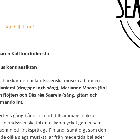
–
Köp biljett nu!
aaren Kulttuuritoimisto
usikens ansikten
ehärskar den finlandssvenska musiktraditionen
laniemi (dragspel och sång), Marianne Maans (fiol
 flöjter) och Désirée Saarela (sång, gitarr och
mandolin).
rtens gång både solo och tillsammans i olika
n finlandssvenska folkmusiken mycket gemensamt
som med finskspråkiga Finland, samtidigt som den
de olika slags musikstilar från medeltida ballader