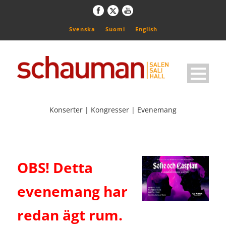
Svenska
Suomi
English
Konserter | Kongresser | Evenemang
OBS! Detta
evenemang har
redan ägt rum.