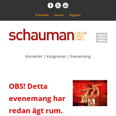
Svenska
Suomi
English
Konserter | Kongresser | Evenemang
OBS! Detta
evenemang har
redan ägt rum.