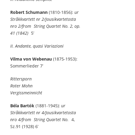
Robert Schumann
(1810-1856):
ur
Stråkkvartett nr 2/Jousikvartetosta
nro 2/from
String Quartet No. 2, op.
41 (1842)
5’
II. Andante, quasi Variazioni
Vilma von Webenau
(1875-1953):
Sommerlieder 7’
Rittersporn
Roter Mohn
Vergissmeinnicht
Béla Bartók
(1881-1945):
ur
Stråkkvartett nr 4/Jousikvartetosta
nro 4/from
String Quartet No.
4,
Sz.91 (1928) 6’