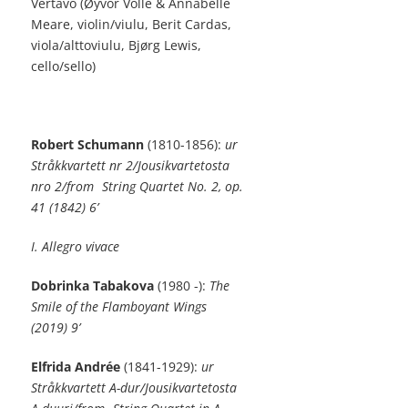
Vertavo (Øyvor Volle & Annabelle
Meare, violin/viulu, Berit Cardas,
viola/alttoviulu, Bjørg Lewis,
cello/sello)
Robert Schumann
(1810-1856):
ur
Stråkkvartett nr 2/Jousikvartetosta
nro 2/from
String Quartet No. 2, op.
41 (1842) 6’
I. Allegro vivace
Dobrinka Tabakova
(1980 -):
The
Smile of the Flamboyant Wings
(2019) 9’
Elfrida Andrée
(1841-1929):
ur
Stråkkvartett A-dur/Jousikvartetosta