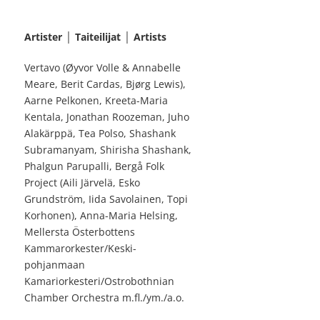
Artister │ Taiteilijat │ Artists
Vertavo (Øyvor Volle & Annabelle
Meare, Berit Cardas, Bjørg Lewis),
Aarne Pelkonen, Kreeta-Maria
Kentala, Jonathan Roozeman, Juho
Alakärppä, Tea Polso, Shashank
Subramanyam, Shirisha Shashank,
Phalgun Parupalli, Bergå Folk
Project (Aili Järvelä, Esko
Grundström, Iida Savolainen, Topi
Korhonen), Anna-Maria Helsing,
Mellersta Österbottens
Kammarorkester/Keski-
pohjanmaan
Kamariorkesteri/Ostrobothnian
Chamber Orchestra m.fl./ym./a.o.