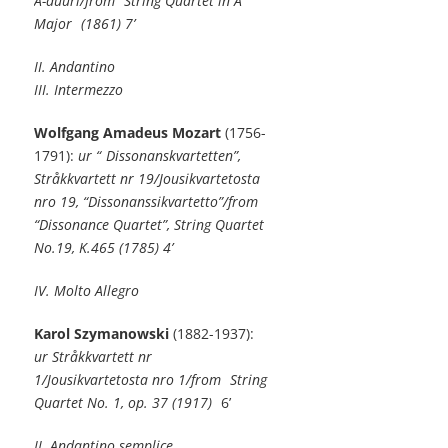
A-duuri/from
String Quartet in A
Major
(1861) 7’
II. Andantino
III. Intermezzo
Wolfgang Amadeus Mozart
(1756-
1791):
ur “
Dissonanskvartetten”,
Stråkkvartett nr 19/Jousikvartetosta
nro 19, “Dissonanssikvartetto”/from
“Dissonance Quartet”, String Quartet
No.19, K.465 (1785) 4’
IV. Molto Allegro
Karol Szymanowski
(1882-1937):
ur Stråkkvartett nr
1/Jousikvartetosta nro 1/from
String
Quartet No. 1, op. 37 (1917)
6’
II. Andantino semplice