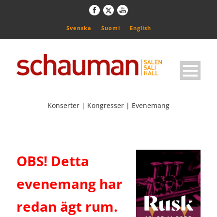
Svenska
Suomi
English
Konserter | Kongresser | Evenemang
OBS! Detta
evenemang har
redan ägt rum.