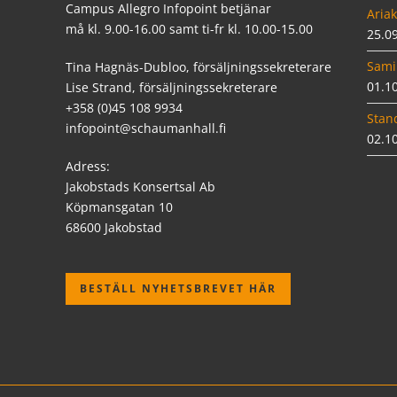
Campus Allegro Infopoint betjänar
Ariak
må kl. 9.00-16.00 samt ti-fr kl. 10.00-15.00
25.0
Sami
Tina Hagnäs-Dubloo, försäljningssekreterare
01.1
Lise Strand, försäljningssekreterare
+358 (0)45 108 9934
Stan
infopoint@schaumanhall.fi
02.1
Adress:
Jakobstads Konsertsal Ab
Köpmansgatan 10
68600 Jakobstad
BESTÄLL NYHETSBREVET HÄR