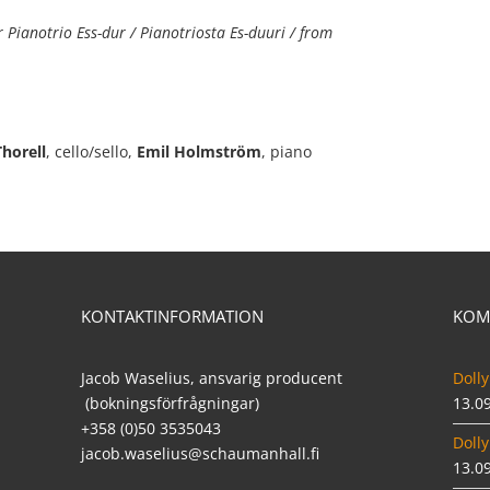
 Pianotrio Ess-dur / Pianotriosta Es-duuri / from
Thorell
, cello/sello,
Emil Holmström
, piano
KONTAKTINFORMATION
KOM
Jacob Waselius, ansvarig producent
Dolly
(bokningsförfrågningar)
13.0
+358 (0)50 3535043
Dolly
jacob.waselius@schaumanhall.fi
13.0