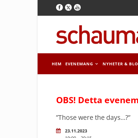
HEM
EVENEMANG
NYHETER & BL
OBS! Detta evenem
”Those were the days…?”
23.11.2023
19:00 – 20:15