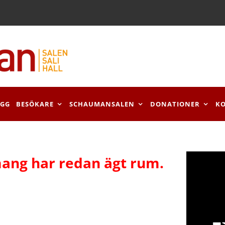
OGG
BESÖKARE
SCHAUMANSALEN
DONATIONER
K
ang har redan ägt rum.