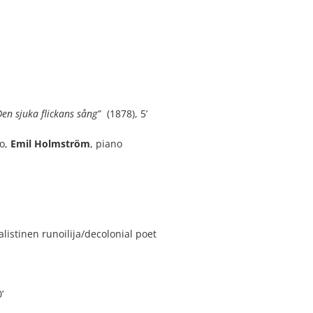
en sjuka flickans sång”
(1878), 5’
no,
Emil Holmström
, piano
listinen runoilija/decolonial poet
’