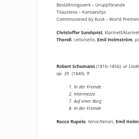
Beställningsverk – Uruppförande
Tilausteos – Kantaesitys
Commissioned by Rusk – World Premie
Christoffer Sundqvist
, klarinett/klarine
Thorell
, cello/sello,
Emil Holmström
, p
Robert Schumann
(1810–1856):
ur Liede
op. 39
(1840), 9’
1. In der Fremde
2. Intermezzo
7. Auf einer Burg
8. In der Fremde
Rocco Rupolo
, tenor/tenori,
Emil Holm