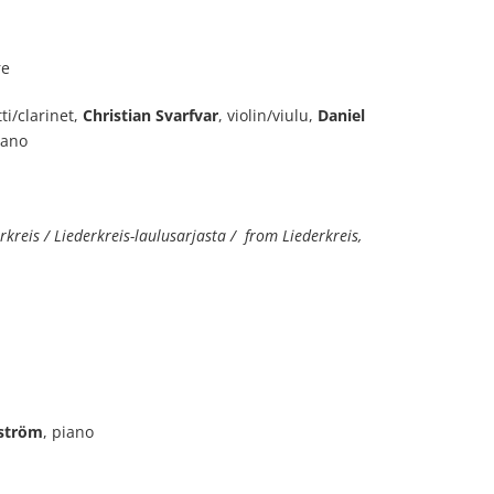
re
tti/clarinet,
Christian Svarfvar
, violin/viulu,
Daniel
iano
rkreis / Liederkreis-laulusarjasta / from Liederkreis,
ström
, piano