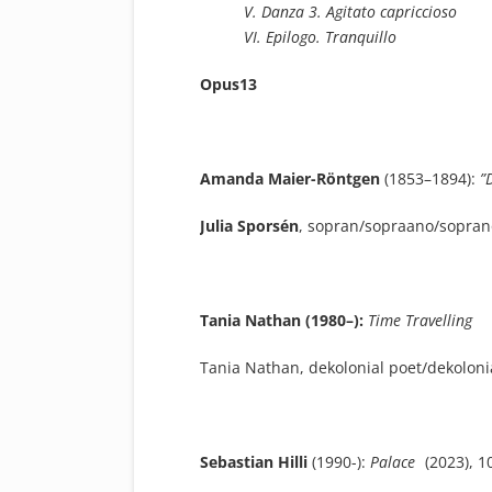
V. Danza 3. Agitato capriccioso
VI. Epilogo. Tranquillo
Opus13
Amanda Maier-Röntgen
(1853–1894):
”D
Julia Sporsén
, sopran/sopraano/sopra
Tania Nathan (1980–):
Time Travelling
Tania Nathan, dekolonial poet/dekolonia
Sebastian Hilli
(1990-):
Palace
(2023), 10