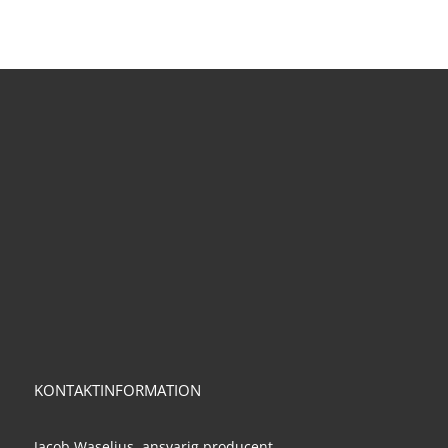
KONTAKTINFORMATION
Jacob Waselius, ansvarig producent