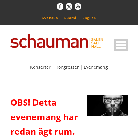
Svenska
Suomi
English
Konserter | Kongresser | Evenemang
OBS! Detta
evenemang har
redan ägt rum.