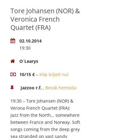
Tore Johansen (NOR) &
Veronica French
Quartet (FRA)
02.10.2014
19:30
O´Learys
10/15 €
–
Köp biljett nu!
Jazzoo r.f.
,
Besök hemsida
19:30 – Tore Johansen (NOR) &
Verona French Quartet (FRA):
Jazz from the North… somewhere
between France and Norway. Soft
songs coming from the deep grey
sea stranded on vast sandy