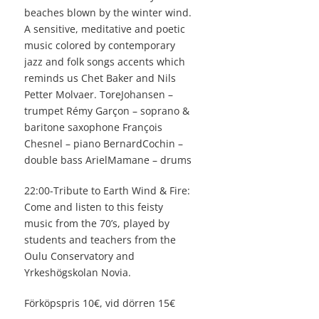
beaches blown by the winter wind.
A sensitive, meditative and poetic
music colored by contemporary
jazz and folk songs accents which
reminds us Chet Baker and Nils
Petter Molvaer. ToreJohansen –
trumpet Rémy Garçon – soprano &
baritone saxophone François
Chesnel – piano BernardCochin –
double bass ArielMamane – drums
22:00-Tribute to Earth Wind & Fire:
Come and listen to this feisty
music from the 70’s, played by
students and teachers from the
Oulu Conservatory and
Yrkeshögskolan Novia.
Förköpspris 10€, vid dörren 15€