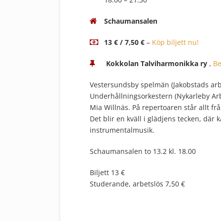
Schaumansalen
13 € / 7,50 €
–
Köp biljett nu!
Kokkolan Talviharmonikka ry
,
Be
Vestersundsby spelmän (Jakobstads arb
Underhållningsorkestern (Nykarleby Arb
Mia Willnäs. På repertoaren står allt fr
Det blir en kväll i glädjens tecken, dä
instrumentalmusik.
Schaumansalen to 13.2 kl. 18.00
Biljett 13 €
Studerande, arbetslös 7,50 €