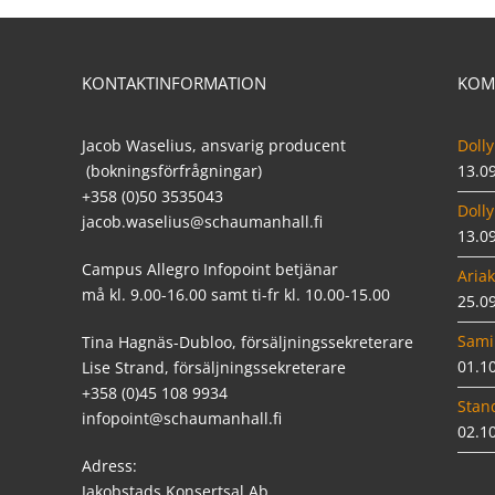
KONTAKTINFORMATION
KOM
Jacob Waselius, ansvarig producent
Dolly
(bokningsförfrågningar)
13.0
+358 (0)50 3535043
Dolly
jacob.waselius@schaumanhall.fi
13.0
Campus Allegro Infopoint betjänar
Ariak
må kl. 9.00-16.00 samt ti-fr kl. 10.00-15.00
25.0
Sami
Tina Hagnäs-Dubloo, försäljningssekreterare
01.1
Lise Strand, försäljningssekreterare
+358 (0)45 108 9934
Stan
infopoint@schaumanhall.fi
02.1
Adress:
Jakobstads Konsertsal Ab